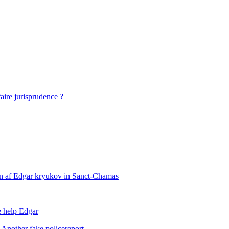
faire jurisprudence ?
on af Edgar kryukov in Sanct-Chamas
e help Edgar
Another fake policereport