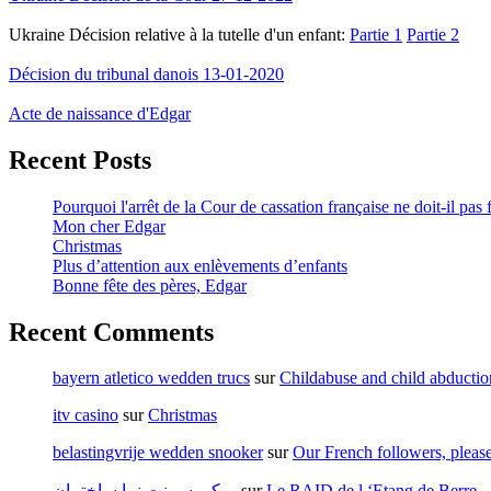
Ukraine Décision relative à la tutelle d'un enfant:
Partie 1
Partie 2
Décision du tribunal danois 13-01-2020
Acte de naissance d'Edgar
Recent Posts
Pourquoi l'arrêt de la Cour de cassation française ne doit-il pas 
Mon cher Edgar
Christmas
Plus d’attention aux enlèvements d’enfants
Bonne fête des pères, Edgar
Recent Comments
bayern atletico wedden trucs
sur
Childabuse and child abducti
itv casino
sur
Christmas
belastingvrije wedden snooker
sur
Our French followers, pleas
میکروسمنت نما ساختمان
sur
Le RAID de l ‘Etang de Berre – 