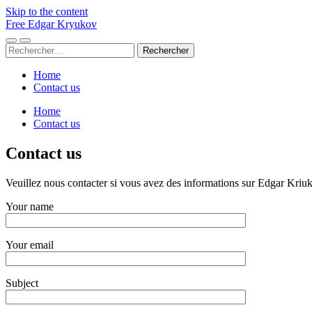
Skip to the content
Free Edgar Kryukov
Toggle
Toggle
Rechercher :
mobile
search
menu
field
Home
Contact us
Home
Contact us
Contact us
Veuillez nous contacter si vous avez des informations sur Edgar Kriuk
Your name
Your email
Subject