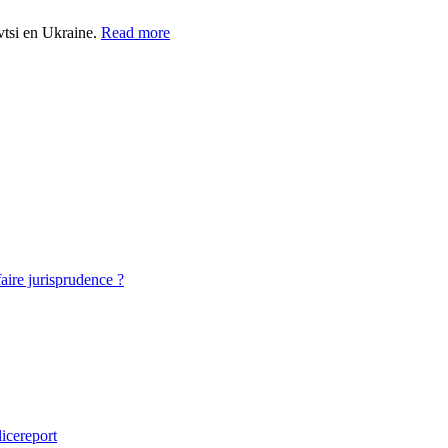
vtsi en Ukraine.
Read more
faire jurisprudence ?
icereport