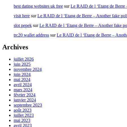
best dating websites uk free
sur
Le RAID de l ‘Etang de Berre –
visit here
sur
Le RAID de l ‘Etang de Berre – Another fake pol
slot pepek
sur
Le RAID de l ‘Etang de Berre – Another fake po
trc20 wallet address
sur
Le RAID de l ‘Etang de Berre – Anothe
Archives
juillet 2026
juin 2025
novembre 2024
juin 2024
mai 2024
avril 2024
mars 2024
février 2024
janvier 2024
septembre 2023
août 2023
juillet 2023
mai 2023
avril 2023