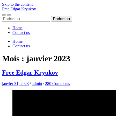
Skip to the content
Free Edgar Kryukov
Toggle
Toggle
Rechercher :
mobile
search
menu
field
Home
Contact us
Home
Contact us
Mois :
janvier 2023
Free Edgar Kryukov
janvier 31, 2023
/
admin
/
280 Comments