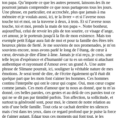
ton papa. Qu’importe ce que les autres pensent, laissons-les ils ne
pourront jamais comprendre ce que nous partageons tous les jours.
Une phrase, en particulier, est accrochée, plus que jamais à ma
mémoire et je voulais aussi, ici, te la livrer « et si l’averse nous
touche toi et moi, on la traverse à deux, à trois. Et si l’averse nous
touche, toi et moi, prends la main de ton papa ». Notre bonheur,
aujourd'hui, celui de revoir les plis de ton sourire, ce visage d’ange,
cet amour, je le porterais jusqu'à la fin de mon existence. Mais ton
exemple petit Edgar aura fait de moi et pour ta famille des êtres très
heureux pleins de fierté. Je me souviens de nos promenades, je m’en
souviens encore, nous avons parlé le long de l’étang, de cœur à
cœur, devrais-je dire d'âme à âme. Jamais je n'ai reçu, je crois, une
telle leçon d'espérance et d'humanité car tu es un enfant si attachant
authentique et rayonnant d'Amour avec un grand A. Une autre
phrase de Slimane pourrait, ici, souligner la véritable nature de mes
émotions. Je serai tenté de dire, de t'écrire également qu'il était dit
quelque part que les mots font s'aimer les hommes. Ces hommes
continu l'interprète qui ont le cœur qui cogne. Oui, mon cœur cogne
comme jamais. Ces mots d'amour que tu nous as donné, que tu m’as
donné, ces belles paroles, ces gestes et au delà de ces paroles tout ce
qui ne se dit pas par timidité parfois. Ton affection, ta sollicitude, et
surtout ta générosité sont, pour moi, le ciment de notre relation au
sein d’une belle famille. Tout cela se cachait derrière tes silences
mais c'est dans tes yeux, dans ce regard profond que je puise la force
de t'aimer autant. Edgar tous ces moments qui font tout, je les