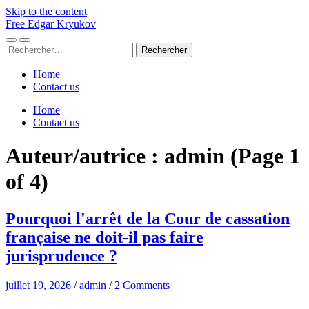
Skip to the content
Free Edgar Kryukov
Toggle
Toggle
Rechercher :
mobile
search
menu
field
Home
Contact us
Home
Contact us
Auteur/autrice :
admin
(Page 1
of 4)
Pourquoi l'arrêt de la Cour de cassation
française ne doit-il pas faire
jurisprudence ?
juillet 19, 2026
/
admin
/
2 Comments