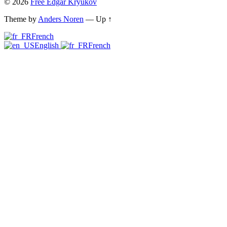
© 2026
Free Edgar Kryukov
Theme by
Anders Noren
—
Up ↑
French
English
French