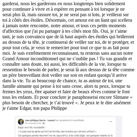
garderai, nous les garderons en nous longtemps bien solidement
pour continuer à vivre et à espérer en pensant à toi lorsque je ne
serai plus là, mais rassure toi, je ne serai pas si loin, je veillerai sur
toi à côtés des étoiles. Désormais, cet amour est un liant qui scellera
à jamais notre rencontre, notre amour, et tous ces petits moments
d'affection que j'ai pu partager à tes côtés mon fils. Oui, je t’aime
tant, je suis convaincu que de là haut auprès des étoiles qui brilleront
au dessus de ta tête, je continuerai de veiller sur toi, de te protéger, et
pour tout cela, je veux te remercier pour tout ce que tu as fait pour
moi. Je suis extrêmement reconnaissant, tu resteras sans aucun notre
Grand Amour inconditionnel qui ne s’oublie pas ! Tu vas grandir et
connaître sans doute, toi aussi, les difficultés de la vie, lorsque tu
ressentiras le besoin de parler, je serai là aux dessus de ta tête comme
un père bienveillant doit veiller sur son en enfant quoiqu’il arrive
dans la vie. Tu as beaucoup de chance, tu as autour de toi, une
famille aimante qui pense à toi sans cesse, alors tu peux, lorsque tu
fermes les yeux, être apaiser et faire de beaux rêves comme le font
tous les enfants. Et pour conclure je paraphraserai encore Slimane «
plus besoin de chercher, je t’ai trouvé ». Je peux te le dire aisément
je t'aime Edgar, ton papa Philippe