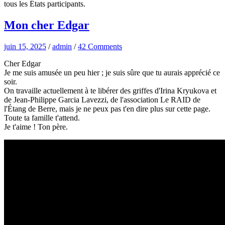
tous les États participants.
Mon cher Edgar
juin 15, 2025
/
admin
/
42 Comments
Cher Edgar
Je me suis amusée un peu hier ; je suis sûre que tu aurais apprécié ce
soir.
On travaille actuellement à te libérer des griffes d'Irina Kryukova et
de Jean-Philippe Garcia Lavezzi, de l'association Le RAID de
l'Étang de Berre, mais je ne peux pas t'en dire plus sur cette page.
Toute ta famille t'attend.
Je t'aime ! Ton père.