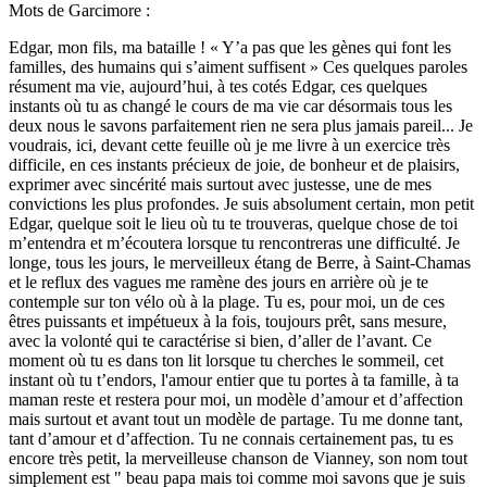
Mots de Garcimore :
Edgar, mon fils, ma bataille ! « Y’a pas que les gènes qui font les
familles, des humains qui s’aiment suffisent » Ces quelques paroles
résument ma vie, aujourd’hui, à tes cotés Edgar, ces quelques
instants où tu as changé le cours de ma vie car désormais tous les
deux nous le savons parfaitement rien ne sera plus jamais pareil... Je
voudrais, ici, devant cette feuille où je me livre à un exercice très
difficile, en ces instants précieux de joie, de bonheur et de plaisirs,
exprimer avec sincérité mais surtout avec justesse, une de mes
convictions les plus profondes. Je suis absolument certain, mon petit
Edgar, quelque soit le lieu où tu te trouveras, quelque chose de toi
m’entendra et m’écoutera lorsque tu rencontreras une difficulté. Je
longe, tous les jours, le merveilleux étang de Berre, à Saint-Chamas
et le reflux des vagues me ramène des jours en arrière où je te
contemple sur ton vélo où à la plage. Tu es, pour moi, un de ces
êtres puissants et impétueux à la fois, toujours prêt, sans mesure,
avec la volonté qui te caractérise si bien, d’aller de l’avant. Ce
moment où tu es dans ton lit lorsque tu cherches le sommeil, cet
instant où tu t’endors, l'amour entier que tu portes à ta famille, à ta
maman reste et restera pour moi, un modèle d’amour et d’affection
mais surtout et avant tout un modèle de partage. Tu me donne tant,
tant d’amour et d’affection. Tu ne connais certainement pas, tu es
encore très petit, la merveilleuse chanson de Vianney, son nom tout
simplement est " beau papa mais toi comme moi savons que je suis