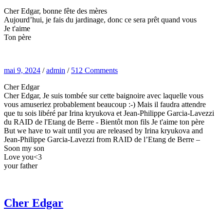
Cher Edgar, bonne fête des mères
Aujourd’hui, je fais du jardinage, donc ce sera prêt quand vous
Je t'aime
Ton père
mai 9, 2024
/
admin
/
512 Comments
Cher Edgar
Cher Edgar, Je suis tombée sur cette baignoire avec laquelle vous
vous amuseriez probablement beaucoup :-) Mais il faudra attendre
que tu sois libéré par Irina kryukova et Jean-Philippe Garcia-Lavezzi
du RAID de l'Etang de Berre - Bientôt mon fils Je t'aime ton père
But we have to wait until you are released by Irina kryukova and
Jean-Philippe Garcia-Lavezzi from RAID de l’Etang de Berre –
Soon my son
Love you<3
your father
Cher Edgar