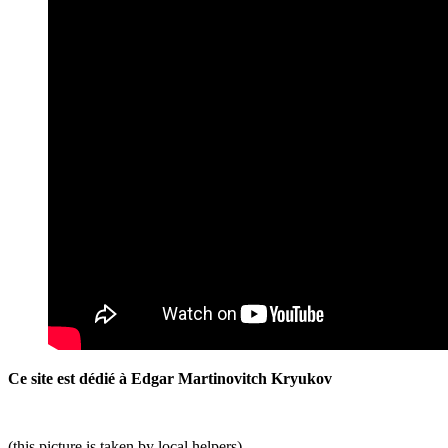
Ce site est dédié à Edgar Martinovitch Kryukov
(this picture is taken by local helpers)