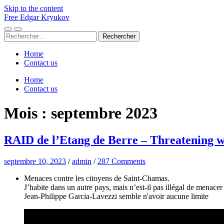
Skip to the content
Free Edgar Kryukov
Toggle
Toggle
Rechercher :
mobile
search
menu
field
Home
Contact us
Home
Contact us
Mois :
septembre 2023
RAID de l’Etang de Berre – Threatening w
septembre 10, 2023
/
admin
/
287 Comments
Menaces contre les citoyens de Saint-Chamas.
J’habite dans un autre pays, mais n’est-il pas illégal de menace
Jean-Philippe Garcia-Lavezzi semble n'avoir aucune limite