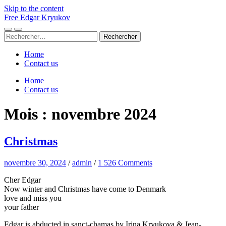
Skip to the content
Free Edgar Kryukov
Toggle
Toggle
Rechercher :
mobile
search
menu
field
Home
Contact us
Home
Contact us
Mois :
novembre 2024
Christmas
novembre 30, 2024
/
admin
/
1 526 Comments
Cher Edgar
Now winter and Christmas have come to Denmark
love and miss you
your father
Edgar is abducted in sanct-chamas by Irina Kryukova & Jean-