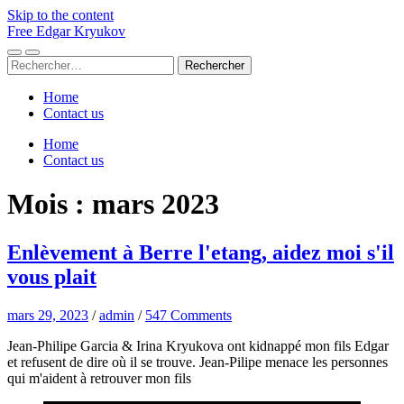
Skip to the content
Free Edgar Kryukov
Toggle
Toggle
Rechercher :
mobile
search
menu
field
Home
Contact us
Home
Contact us
Mois :
mars 2023
Enlèvement à Berre l'etang, aidez moi s'il
vous plait
mars 29, 2023
/
admin
/
547 Comments
Jean-Philipe Garcia & Irina Kryukova ont kidnappé mon fils Edgar
et refusent de dire où il se trouve. Jean-Pilipe menace les personnes
qui m'aident à retrouver mon fils