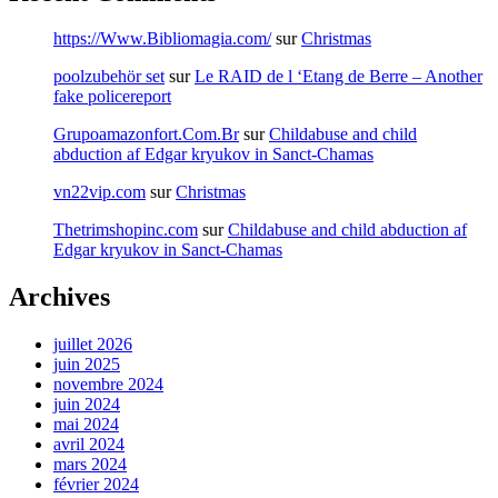
https://Www.Bibliomagia.com/
sur
Christmas
poolzubehör set
sur
Le RAID de l ‘Etang de Berre – Another
fake policereport
Grupoamazonfort.Com.Br
sur
Childabuse and child
abduction af Edgar kryukov in Sanct-Chamas
vn22vip.com
sur
Christmas
Thetrimshopinc.com
sur
Childabuse and child abduction af
Edgar kryukov in Sanct-Chamas
Archives
juillet 2026
juin 2025
novembre 2024
juin 2024
mai 2024
avril 2024
mars 2024
février 2024