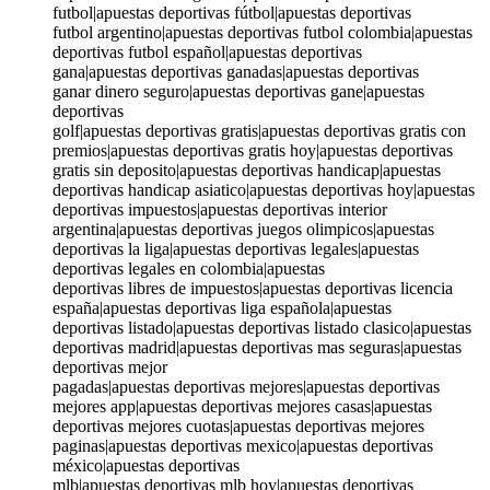
futbol|apuestas deportivas fútbol|apuestas deportivas
futbol argentino|apuestas deportivas futbol colombia|apuestas
deportivas futbol español|apuestas deportivas
gana|apuestas deportivas ganadas|apuestas deportivas
ganar dinero seguro|apuestas deportivas gane|apuestas
deportivas
golf|apuestas deportivas gratis|apuestas deportivas gratis con
premios|apuestas deportivas gratis hoy|apuestas deportivas
gratis sin deposito|apuestas deportivas handicap|apuestas
deportivas handicap asiatico|apuestas deportivas hoy|apuestas
deportivas impuestos|apuestas deportivas interior
argentina|apuestas deportivas juegos olimpicos|apuestas
deportivas la liga|apuestas deportivas legales|apuestas
deportivas legales en colombia|apuestas
deportivas libres de impuestos|apuestas deportivas licencia
españa|apuestas deportivas liga española|apuestas
deportivas listado|apuestas deportivas listado clasico|apuestas
deportivas madrid|apuestas deportivas mas seguras|apuestas
deportivas mejor
pagadas|apuestas deportivas mejores|apuestas deportivas
mejores app|apuestas deportivas mejores casas|apuestas
deportivas mejores cuotas|apuestas deportivas mejores
paginas|apuestas deportivas mexico|apuestas deportivas
méxico|apuestas deportivas
mlb|apuestas deportivas mlb hoy|apuestas deportivas