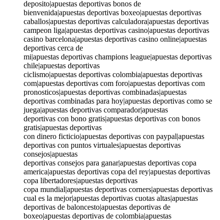
deposito|apuestas deportivas bonos de
bienvenida|apuestas deportivas boxeo|apuestas deportivas
caballos|apuestas deportivas calculadora|apuestas deportivas
campeon liga|apuestas deportivas casino|apuestas deportivas
casino barcelona|apuestas deportivas casino online|apuestas
deportivas cerca de
mi|apuestas deportivas champions league|apuestas deportivas
chile|apuestas deportivas
ciclismo|apuestas deportivas colombia|apuestas deportivas
com|apuestas deportivas com foro|apuestas deportivas com
pronosticos|apuestas deportivas combinadas|apuestas
deportivas combinadas para hoy|apuestas deportivas como se
juega|apuestas deportivas comparador|apuestas
deportivas con bono gratis|apuestas deportivas con bonos
gratis|apuestas deportivas
con dinero ficticio|apuestas deportivas con paypal|apuestas
deportivas con puntos virtuales|apuestas deportivas
consejos|apuestas
deportivas consejos para ganar|apuestas deportivas copa
america|apuestas deportivas copa del rey|apuestas deportivas
copa libertadores|apuestas deportivas
copa mundial|apuestas deportivas corners|apuestas deportivas
cual es la mejor|apuestas deportivas cuotas altas|apuestas
deportivas de baloncesto|apuestas deportivas de
boxeo|apuestas deportivas de colombia|apuestas