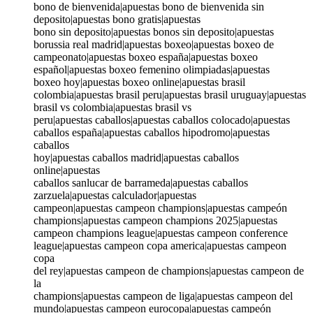
bono de bienvenida|apuestas bono de bienvenida sin
deposito|apuestas bono gratis|apuestas
bono sin deposito|apuestas bonos sin deposito|apuestas
borussia real madrid|apuestas boxeo|apuestas boxeo de
campeonato|apuestas boxeo españa|apuestas boxeo
español|apuestas boxeo femenino olimpiadas|apuestas
boxeo hoy|apuestas boxeo online|apuestas brasil
colombia|apuestas brasil peru|apuestas brasil uruguay|apuestas
brasil vs colombia|apuestas brasil vs
peru|apuestas caballos|apuestas caballos colocado|apuestas
caballos españa|apuestas caballos hipodromo|apuestas
caballos
hoy|apuestas caballos madrid|apuestas caballos
online|apuestas
caballos sanlucar de barrameda|apuestas caballos
zarzuela|apuestas calculador|apuestas
campeon|apuestas campeon champions|apuestas campeón
champions|apuestas campeon champions 2025|apuestas
campeon champions league|apuestas campeon conference
league|apuestas campeon copa america|apuestas campeon
copa
del rey|apuestas campeon de champions|apuestas campeon de
la
champions|apuestas campeon de liga|apuestas campeon del
mundo|apuestas campeon eurocopa|apuestas campeón