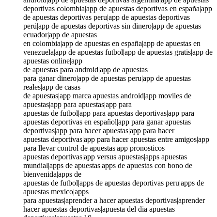
deportivas colombia|app de apuestas deportivas en españa|app
de apuestas deportivas peru|app de apuestas deportivas
perú|app de apuestas deportivas sin dinero|app de apuestas
ecuador|app de apuestas
en colombia|app de apuestas en españa|app de apuestas en
venezuela|app de apuestas futbol|app de apuestas gratis|app de
apuestas online|app
de apuestas para android|app de apuestas
para ganar dinero|app de apuestas peru|app de apuestas
reales|app de casas
de apuestas|app marca apuestas android|app moviles de
apuestas|app para apuestas|app para
apuestas de futbol|app para apuestas deportivas|app para
apuestas deportivas en español|app para ganar apuestas
deportivas|app para hacer apuestas|app para hacer
apuestas deportivas|app para hacer apuestas entre amigos|app
para llevar control de apuestas|app pronosticos
apuestas deportivas|app versus apuestas|apps apuestas
mundial|apps de apuestas|apps de apuestas con bono de
bienvenida|apps de
apuestas de futbol|apps de apuestas deportivas peru|apps de
apuestas mexico|apps
para apuestas|aprender a hacer apuestas deportivas|aprender
hacer apuestas deportivas|apuesta del dia apuestas