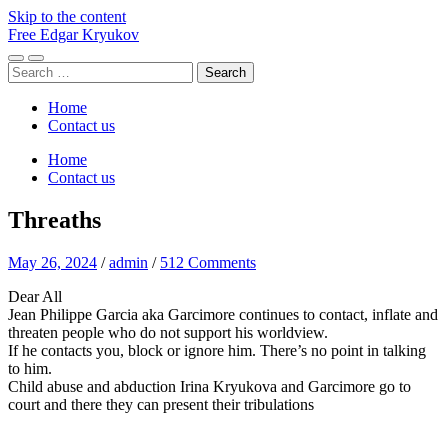
Skip to the content
Free Edgar Kryukov
Toggle
Toggle
Search
mobile
search
for:
menu
field
Home
Contact us
Home
Contact us
Threaths
May 26, 2024
/
admin
/
512 Comments
Dear All
Jean Philippe Garcia aka Garcimore continues to contact, inflate and
threaten people who do not support his worldview.
If he contacts you, block or ignore him. There’s no point in talking
to him.
Child abuse and abduction Irina Kryukova and Garcimore go to
court and there they can present their tribulations