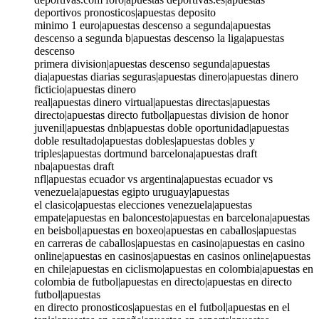
deportivos pronosticos|apuestas deposito
minimo 1 euro|apuestas descenso a segunda|apuestas
descenso a segunda b|apuestas descenso la liga|apuestas
descenso
primera division|apuestas descenso segunda|apuestas
dia|apuestas diarias seguras|apuestas dinero|apuestas dinero
ficticio|apuestas dinero
real|apuestas dinero virtual|apuestas directas|apuestas
directo|apuestas directo futbol|apuestas division de honor
juvenil|apuestas dnb|apuestas doble oportunidad|apuestas
doble resultado|apuestas dobles|apuestas dobles y
triples|apuestas dortmund barcelona|apuestas draft
nba|apuestas draft
nfl|apuestas ecuador vs argentina|apuestas ecuador vs
venezuela|apuestas egipto uruguay|apuestas
el clasico|apuestas elecciones venezuela|apuestas
empate|apuestas en baloncesto|apuestas en barcelona|apuestas
en beisbol|apuestas en boxeo|apuestas en caballos|apuestas
en carreras de caballos|apuestas en casino|apuestas en casino
online|apuestas en casinos|apuestas en casinos online|apuestas
en chile|apuestas en ciclismo|apuestas en colombia|apuestas en
colombia de futbol|apuestas en directo|apuestas en directo
futbol|apuestas
en directo pronosticos|apuestas en el futbol|apuestas en el