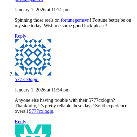
January 1, 2026 at 11:51 pm
Spinning those reels on
fortunegemsvn
! Fortune better be on
my side today. Wish me some good luck please!
Reply
5777cxlogin
January 1, 2026 at 11:54 pm
Anyone else having trouble with their 5777cxlogin?
Thankfully, it’s pretty reliable these days! Solid experience
overall
5777cxlogin
.
Reply