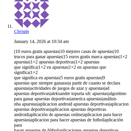
Christin
January 14, 2026 at 10:34 am
(10 euros gratis apuestas|10 mejores casas de apuestas|10
trucos para ganar apuestas|15 euros gratis marca apuestas|1×2
apuestas|1×2 apuestas deportivas|1×2 apuestas
que significa|1×2 en apuestas|1×2 en apuestas que
significa|1×2
que significa en apuestas|5 euros gratis apuestas|9
apuestas que siempre ganaras|a partir de cuanto se declara
apuestas|actividades de juegos de azar y apuestas|ad
apuestas deportivas|aleksandre topuria ufc apuestas|algoritmo
para ganar apuestas deportivas|america apuestas|análisis
nba apuestas|aplicacion android apuestas deportivas|aplicacion
apuestas deportivas|aplicacion apuestas deportivas
android|aplicación de apuestas online|aplicacion para hacer
apuestas|aplicacion para hacer apuestas de futbol|aplicación
para
hacer apuestas de fútbol|aplicaciones apuestas deportivas