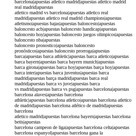
barcelona|apuestas atletico madrid|apuestas atletico madrid
real madrid|apuestas
atletico madrid vs barcelona|apuestas atletico real
madrid|apuestas atletico real madrid champions|apuestas
atletismo|apuestas bajas|apuestas baloncesto|apuestas
baloncesto acb|apuestas baloncesto handicap|apuestas
baloncesto hoy|apuestas baloncesto juegos olimpicos|apuestas
baloncesto nba|apuestas
baloncesto pronostico|apuestas baloncesto
pronósticos|apuestas baloncesto prorroga|apuestas
barca|apuestas barca athletic|apuestas barca atletico|apuestas
barca bayern|apuestas barca bayern munich|apuestas
barca girona|apuestas barca hoy|apuestas barça hoy|apuestas
barca inter|apuestas barca juventus|apuestas barca
madrid|apuestas barça madrid|apuestas barca real
madrid|apuestas barca vs juve|apuestas barca
vs madrid|apuestas barca vs psg|apuestas barcelona|apuestas
barcelona alaves|apuestas barcelona
athletic|apuestas barcelona atletico|apuestas barcelona atletico
de madrid|apuestas barcelona atlético de madrid|apuestas
barcelona
atletico madrid|apuestas barcelona bayern|apuestas barcelona
betis|apuestas
barcelona campeon de liga|apuestas barcelona celta|apuestas
barcelona espanyol|apuestas barcelona gana la